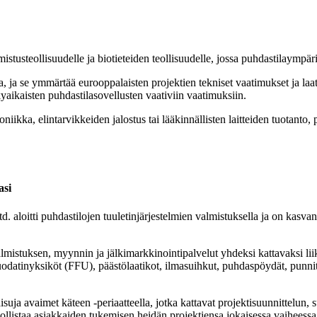
stusteollisuudelle ja biotieteiden teollisuudelle, jossa puhdastilaympäri
, ja se ymmärtää eurooppalaisten projektien tekniset vaatimukset ja la
yaikaisten puhdastilasovellusten vaativiin vaatimuksiin.
roniikka, elintarvikkeiden jalostus tai lääkinnällisten laitteiden tuotanto
asi
aloitti puhdastilojen tuuletinjärjestelmien valmistuksella ja on kasva
lmistuksen, myynnin ja jälkimarkkinointipalvelut yhdeksi kattavaksi l
uodatinyksiköt (FFU), päästölaatikot, ilmasuihkut, puhdaspöydät, punn
isuja avaimet käteen -periaatteella, jotka kattavat projektisuunnittelun
llistaa asiakkaiden tukemisen heidän projektiensa jokaisessa vaiheessa