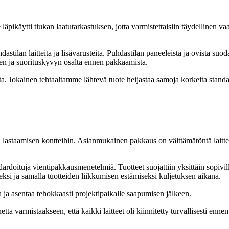
 läpikäytti tiukan laatutarkastuksen, jotta varmistettaisiin täydellinen 
hdastilan laitteita ja lisävarusteita. Puhdastilan paneeleista ja ovista su
yden ja suorituskyvyn osalta ennen pakkaamista.
 Jokainen tehtaaltamme lähtevä tuote heijastaa samoja korkeita standard
lastaamisen kontteihin. Asianmukainen pakkaus on välttämätöntä laitteid
ardoituja vientipakkausmenetelmiä. Tuotteet suojattiin yksittäin sopivilla 
seksi ja samalla tuotteiden liikkumisen estämiseksi kuljetuksen aikana.
taa ja asentaa tehokkaasti projektipaikalle saapumisen jälkeen.
ta varmistaakseen, että kaikki laitteet oli kiinnitetty turvallisesti enne