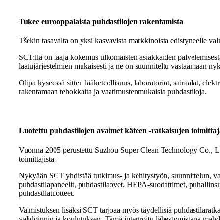
Tukee eurooppalaista puhdastilojen rakentamista
Tšekin tasavalta on yksi kasvavista markkinoista edistyneelle valmi
SCT:llä on laaja kokemus ulkomaisten asiakkaiden palvelemisesta
laatujärjestelmien mukaisesti ja ne on suunniteltu vastaamaan nyk
Olipa kyseessä sitten lääketeollisuus, laboratoriot, sairaalat, elekt
rakentamaan tehokkaita ja vaatimustenmukaisia ​​puhdastiloja.
Luotettu puhdastilojen avaimet käteen -ratkaisujen toimittaj
Vuonna 2005 perustettu Suzhou Super Clean Technology Co., Ltd. 
toimittajista.
Nykyään SCT yhdistää tutkimus- ja kehitystyön, suunnittelun, va
puhdastilapaneelit, puhdastilaovet, HEPA-suodattimet, puhallins
puhdastilatuotteet.
Valmistuksen lisäksi SCT tarjoaa myös täydellisiä puhdastilaratka
validoinnin ja koulutuksen. Tämä integroitu lähestymistapa mahdo