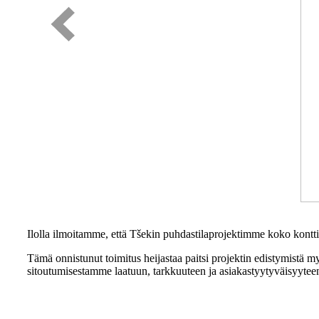
Ilolla ilmoitamme, että Tšekin puhdastilaprojektimme koko konttil
Tämä onnistunut toimitus heijastaa paitsi projektin edistymistä m
sitoutumisestamme laatuun, tarkkuuteen ja asiakastyytyväisyytee