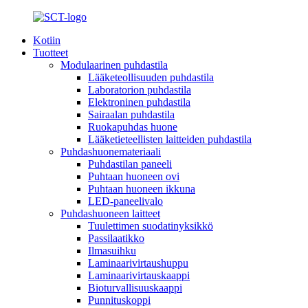
Kotiin
Tuotteet
Modulaarinen puhdastila
Lääketeollisuuden puhdastila
Laboratorion puhdastila
Elektroninen puhdastila
Sairaalan puhdastila
Ruokapuhdas huone
Lääketieteellisten laitteiden puhdastila
Puhdashuonemateriaali
Puhdastilan paneeli
Puhtaan huoneen ovi
Puhtaan huoneen ikkuna
LED-paneelivalo
Puhdashuoneen laitteet
Tuulettimen suodatinyksikkö
Passilaatikko
Ilmasuihku
Laminaarivirtaushuppu
Laminaarivirtauskaappi
Bioturvallisuuskaappi
Punnituskoppi