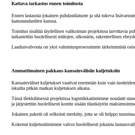
Kattava tarkastus ennen toimitusta
Ennen lastausta jokainen puhdastilatuote ja sitä tukeva lisävaruste
laatustandardien kanssa.
Toimitus sisältää täydellisen valikoiman projektissa tarvittavia pu
tarkastettiin huolellisesti mittojen, ulkonäön, rakenteellisen ehe
Laadunvalvonta on yksi valmistusprosessimme tärkeimmistä osista.
Ammattimainen pakkaus kansainvälisiin kuljetuksiin
Kansainväliset kuljetukset vaativat enemmän kuin vain tuotteiden 
iskuilta pitkän matkan kuljetuksen aikana.
Tässä tšekkiläisessä projektissa logistiikkatiimimme noudatti stand
ja järjestettiin huolellisesti kontin sisään tilankäytön maksimoimi
Jokainen paketti oli selkeästi merkitty, jotta se oli helppo tunnis
Kokenut kuljetustiimimme valvoi huolellisesti jokaista lastausvaihet