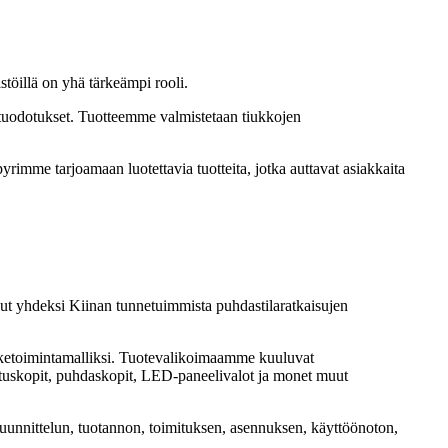
stöillä on yhä tärkeämpi rooli.
atuodotukset. Tuotteemme valmistetaan tiukkojen
, pyrimme tarjoamaan luotettavia tuotteita, jotka auttavat asiakkaita
nut yhdeksi Kiinan tunnetuimmista puhdastilaratkaisujen
iiketoimintamalliksi. Tuotevalikoimaamme kuuluvat
ituskopit, puhdaskopit, LED-paneelivalot ja monet muut
, suunnittelun, tuotannon, toimituksen, asennuksen, käyttöönoton,
.