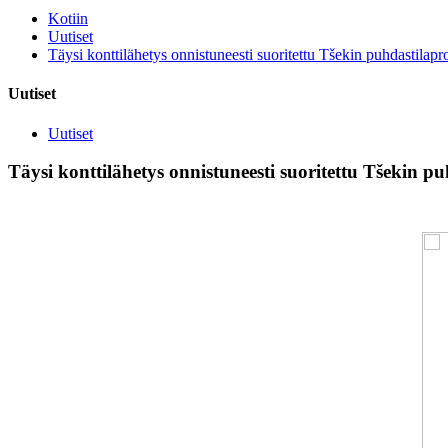
Kotiin
Uutiset
Täysi konttilähetys onnistuneesti suoritettu Tšekin puhdastilapro
Uutiset
Uutiset
Täysi konttilähetys onnistuneesti suoritettu Tšekin pu