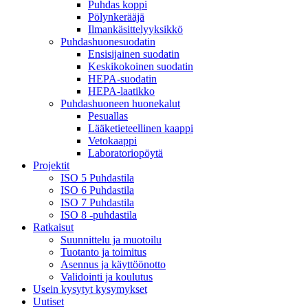
Puhdas koppi
Pölynkerääjä
Ilmankäsittelyyksikkö
Puhdashuonesuodatin
Ensisijainen suodatin
Keskikokoinen suodatin
HEPA-suodatin
HEPA-laatikko
Puhdashuoneen huonekalut
Pesuallas
Lääketieteellinen kaappi
Vetokaappi
Laboratoriopöytä
Projektit
ISO 5 Puhdastila
ISO 6 Puhdastila
ISO 7 Puhdastila
ISO 8 -puhdastila
Ratkaisut
Suunnittelu ja muotoilu
Tuotanto ja toimitus
Asennus ja käyttöönotto
Validointi ja koulutus
Usein kysytyt kysymykset
Uutiset