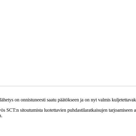
ähetys on onnistuneesti saatu päätökseen ja on nyt valmis kuljetettavak
yös SCT:n sitoutumista luotettavien puhdastilaratkaisujen tarjoamiseen 
n.