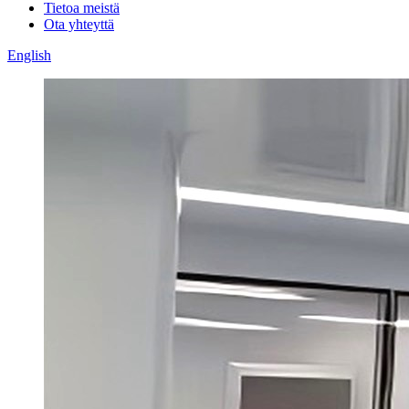
Tietoa meistä
Ota yhteyttä
English