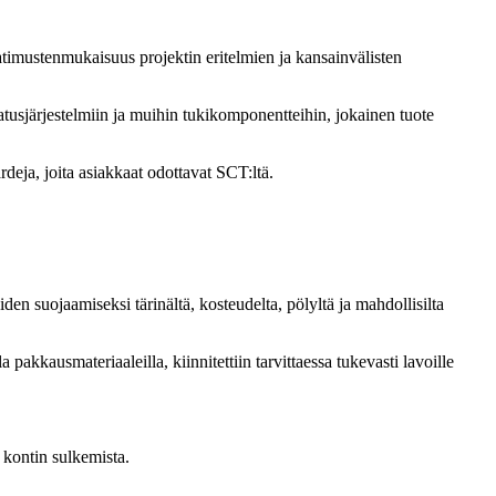
vaatimustenmukaisuus projektin eritelmien ja kansainvälisten
odatusjärjestelmiin ja muihin tukikomponentteihin, jokainen tuote
eja, joita asiakkaat odottavat SCT:ltä.
en suojaamiseksi tärinältä, kosteudelta, pölyltä ja mahdollisilta
pakkausmateriaaleilla, kiinnitettiin tarvittaessa tukevasti lavoille
n kontin sulkemista.